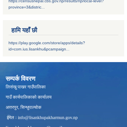
https://censusnepal.cbs.gov.np/results/np/local-level?
province=3&distric...
हामि यहाँ छौ
https://play.google.com/store/apps/details?
id=com.ius.lisankhu&pcampaign...
सम्पर्क विवरण
लिसंखु पाखर गाउँपालिका
गाउँ कार्यपालिकाको कार्यालय
अत्तरपुर, सिन्धुपाल्चोक
ईमेल ः
info@lisankhupakharmun.gov.np