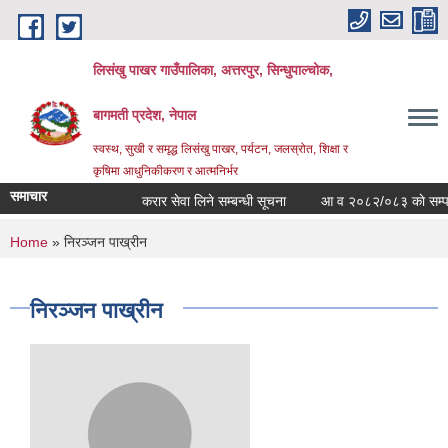
Skip to main content
लिसंखु पाखर गाउँपालिका, अत्तरपुर, सिन्धुपाल्चोक,
बागमती प्रदेश, नेपाल
स्वस्थ, सुखी र समृद्ध लिसंखु पाखर, पर्यटन, जलस्रोत, शिक्षा र
कृषिमा आधुनिकीकरण र आत्मनिर्भर
समाचार
करार सेवा लिने सम्बन्धी सूचना
आ व २०८२/०८३ काे सम्पत्ति व
You are here
Home
» निरञ्जन पाख्रीन
निरञ्जन पाख्रीन