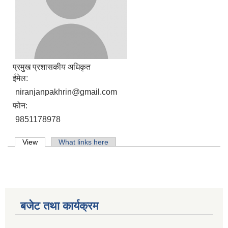
प्रमुख प्रशासकीय अधिकृत
ईमेल:
niranjanpakhrin@gmail.com
फोन:
9851178978
Primary tabs
View
(active tab)
What links here
लिसंखु पाखर गाउँपालिकाको आ.व. २०८१/८२ को बैशाख देखि असार मसान्त सम्मको स्वतःप्रकाशन
बजेट तथा कार्यक्रम
आ.व. २०८१/८२ को माघ देखि चैत मसान्त सम्मको स्वतःप्रकाशन विवरण ।