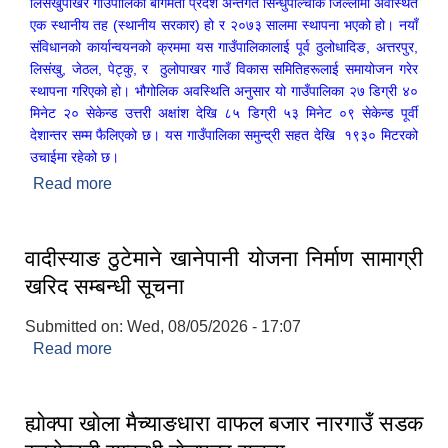
लिसंखुपाखर गाउँपालिका बागमती प्रदेश अन्तर्गत सिन्धुपाल्चोक जिल्लामा अवस्थित
एक स्थानीय तह (स्थानीय सरकार) हो र २०७३ सालमा स्थापना भएको हो। नयाँ
संविधानको कार्यान्वयनको क्रममा यस गाउँपालिकालाई पूर्व ठुलोधादिङ, अत्तरपुर,
लिसंखु, जेठल, पेट्कु, र ठुलोपाखर गाउँ विकास समितिहरूलाई समायोजन गरेर
स्थापना गरिएको हो। भौगोलिक अवस्थिति अनुसार यो गाउँपालिका २७ डिग्री ४०
मिनेट २० सेकेन्ड उत्तरी अक्षांश देखि ८५ डिग्री ५३ मिनेट ०९ सेकेन्ड पूर्वी
देशान्तर सम्म फैलिएको छ। यस गाउँपालिका समुन्द्री सहत देखि १९३० मिटरको
उचाईमा रहेको छ।
Read more
about लिसंखु पाखर गाउँपालिकाको संक्षिप्त परिचय
वादीस्याङ ठुटेमाने खानेपानी याेजना निर्माण सामाग्री
खरिद सम्बन्धी सूचना
Submitted on:
Wed, 08/05/2026 - 17:07
लिसंखु पाखर गाउँपालिकाको आ.व. २०८१/८२ को बैशाख देखि असार मसान्त सम्मको स्वतःप्रकाशन
Read more
about वादीस्याङ ठुटेमाने खानेपानी याेजना निर्माण सामाग्री
खरिद सम्बन्धी सूचना
आ.व. २०८१/८२ को माघ देखि चैत मसान्त सम्मको स्वतःप्रकाशन विवरण ।
ह्याेक्पा खाेला मैच्याङधारा वाफल बजार नारगाउँ सडक