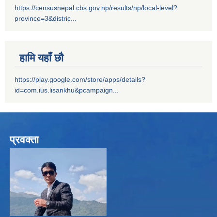
https://censusnepal.cbs.gov.np/results/np/local-level?
province=3&distric...
हामि यहाँ छौ
https://play.google.com/store/apps/details?
id=com.ius.lisankhu&pcampaign...
प्रवक्ता