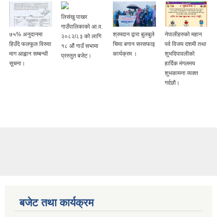
लिसंखु पाखर
गाउँपालिकाको आ.व.
७५% अनुदानमा
श्रमदान द्वारा बुलबुले
नेपालीहरुको महान
२०८२/८३ को लागि
हिउँदे फलफूल विरुवा
चिया बगान सरसफाइ
पर्व विजय दशमी तथा
१८ औं गाउँ सभामा
माग आह्वान सम्बन्धी
कार्यक्रम ।
शुभदिपावलीको
प्रस्तुत बजेट।
सूचना।
हार्दिक मंगलमय
शुभकामना व्यक्त
गर्दछौ।
बजेट तथा कार्यक्रम