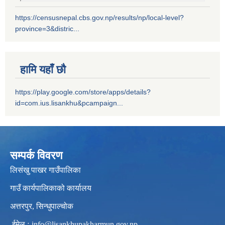
https://censusnepal.cbs.gov.np/results/np/local-level?
province=3&distric...
हामि यहाँ छौ
https://play.google.com/store/apps/details?
id=com.ius.lisankhu&pcampaign...
सम्पर्क विवरण
लिसंखु पाखर गाउँपालिका
गाउँ कार्यपालिकाको कार्यालय
अत्तरपुर, सिन्धुपाल्चोक
ईमेल ः
info@lisankhupakharmun.gov.np