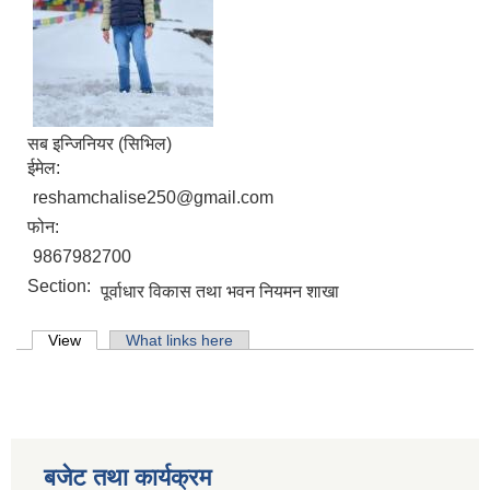
सब इन्जिनियर (सिभिल)
ईमेल:
reshamchalise250@gmail.com
फोन:
9867982700
Section:
पूर्वाधार विकास तथा भवन नियमन शाखा
Primary tabs
View
(active tab)
What links here
लिसंखु पाखर गाउँपालिकाको आ.व. २०८१/८२ को बैशाख देखि असार मसान्त सम्मको स्वतःप्रकाशन
आ.व. २०८१/८२ को माघ देखि चैत मसान्त सम्मको स्वतःप्रकाशन विवरण ।
बजेट तथा कार्यक्रम