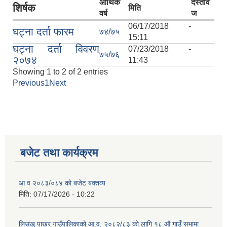
आर्थिक
दस्तावे
शिर्षक
मिति
वर्ष
ज
06/17/2018 -
घट्ना दर्ता फारम
७४/७५
15:11
घट्ना दर्ता विवरण
07/23/2018 -
७५/७६
२०७४
11:43
Showing 1 to 2 of 2 entries
Previous
1
Next
बजेट तथा कार्यक्रम
लिसंखु पाखर गाउँपालिकाको आ.व. २०८१/८२ को बैशाख देखि असार मसान्त सम्मको स्वतःप्रकाशन
आ व २०८३/०८४ काे बजेट बक्तव्य
मिति:
07/17/2026 - 10:22
आ.व. २०८१/८२ को माघ देखि चैत मसान्त सम्मको स्वतःप्रकाशन विवरण ।
लिसंखु पाखर गाउँपालिकाको आ.व. २०८२/८३ को लागि १८ औं गाउँ सभामा