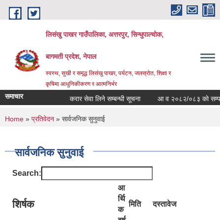
Skip to main content
लिसंखु पाखर गाउँपालिका, अत्तरपुर, सिन्धुपाल्चोक,
बागमती प्रदेश, नेपाल
स्वस्थ, सुखी र समृद्ध लिसंखु पाखर, पर्यटन, जलस्रोत, शिक्षा र
कृषिमा आधुनिकीकरण र आत्मनिर्भर
समाचार
करार सेवा लिने सम्बन्धी सूचना
आ व २०८२/०८३ काे सम्पत्ति व
You are here
Home
»
प्रतिवेदन
» सार्वजनिक सुनुवाई
सार्वजनिक सुनुवाई
Search:
आ
र्थि
शिर्षक
मिति
दस्तावेज
क