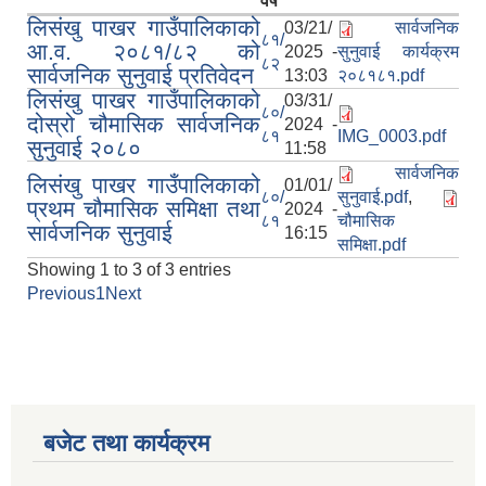
वर्ष
लिसंखु पाखर गाउँपालिकाको
03/21/
सार्वजनिक
८१/
आ.व. २०८१/८२ को
2025 -
सुनुवाई कार्यक्रम
८२
सार्वजनिक सुनुवाई प्रतिवेदन
13:03
२०८१८१.pdf
लिसंखु पाखर गाउँपालिकाको
03/31/
८०/
दोस्रो चौमासिक सार्वजनिक
2024 -
८१
IMG_0003.pdf
सुनुवाई २०८०
11:58
सार्वजनिक
लिसंखु पाखर गाउँपालिकाको
01/01/
८०/
सुनुवाई.pdf
,
प्रथम चौमासिक समिक्षा तथा
2024 -
८१
चौमासिक
सार्वजनिक सुनुवाई
16:15
समिक्षा.pdf
Showing 1 to 3 of 3 entries
Previous
1
Next
लिसंखु पाखर गाउँपालिकाको आ.व. २०८१/८२ को बैशाख देखि असार मसान्त सम्मको स्वतःप्रकाशन
बजेट तथा कार्यक्रम
आ.व. २०८१/८२ को माघ देखि चैत मसान्त सम्मको स्वतःप्रकाशन विवरण ।