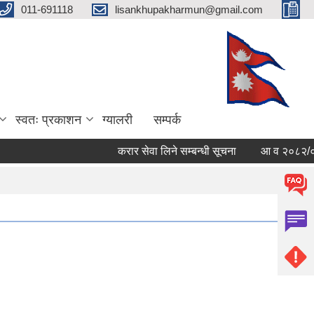
011-691118
lisankhupakharmun@gmail.com
स्वतः प्रकाशन
ग्यालरी
सम्पर्क
करार सेवा लिने सम्बन्धी सूचना
आ व २०८२/०८३ काे 