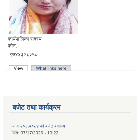
कार्यपालिका सदस्य
फोन:
९७४४३०६३५८
Primary tabs
View
(active tab)
What links here
बजेट तथा कार्यक्रम
लिसंखु पाखर गाउँपालिकाको आ.व. २०८१/८२ को बैशाख देखि असार मसान्त सम्मको स्वतःप्रकाशन
आ व २०८३/०८४ काे बजेट बक्तव्य
आ.व. २०८१/८२ को माघ देखि चैत मसान्त सम्मको स्वतःप्रकाशन विवरण ।
मिति:
07/17/2026 - 10:22