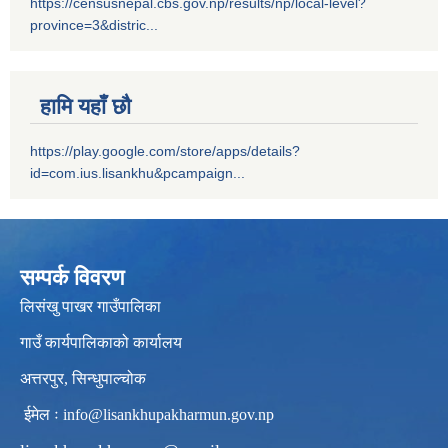
https://censusnepal.cbs.gov.np/results/np/local-level?
province=3&distric...
हामि यहाँ छौ
https://play.google.com/store/apps/details?
id=com.ius.lisankhu&pcampaign...
सम्पर्क विवरण
लिसंखु पाखर गाउँपालिका
गाउँ कार्यपालिकाको कार्यालय
अत्तरपुर, सिन्धुपाल्चोक
ईमेल ः
info@lisankhupakharmun.gov.np