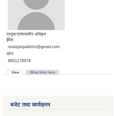
प्रमुख प्रशासकीय अधिकृत
ईमेल:
niranjanpakhrin@gmail.com
फोन:
9851178978
Primary tabs
View
(active tab)
What links here
लिसंखु पाखर गाउँपालिकाको आ.व. २०८१/८२ को बैशाख देखि असार मसान्त सम्मको स्वतःप्रकाशन
बजेट तथा कार्यक्रम
आ.व. २०८१/८२ को माघ देखि चैत मसान्त सम्मको स्वतःप्रकाशन विवरण ।