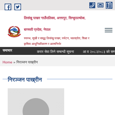
Skip to main content
लिसंखु पाखर गाउँपालिका, अत्तरपुर, सिन्धुपाल्चोक,
बागमती प्रदेश, नेपाल
स्वस्थ, सुखी र समृद्ध लिसंखु पाखर, पर्यटन, जलस्रोत, शिक्षा र
कृषिमा आधुनिकीकरण र आत्मनिर्भर
समाचार
करार सेवा लिने सम्बन्धी सूचना
आ व २०८२/०८३ काे सम्पत्ति 
You are here
Home
» निरञ्जन पाख्रीन
निरञ्जन पाख्रीन