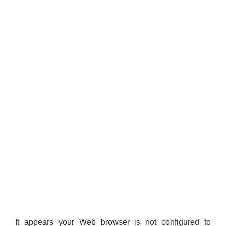
शिक्षक पदपूर्ति तथा राेष्टर समूह निर्माणका लागी दरखस्त आह्वान सम्बन्धी सूचना
It appears your Web browser is not configured to