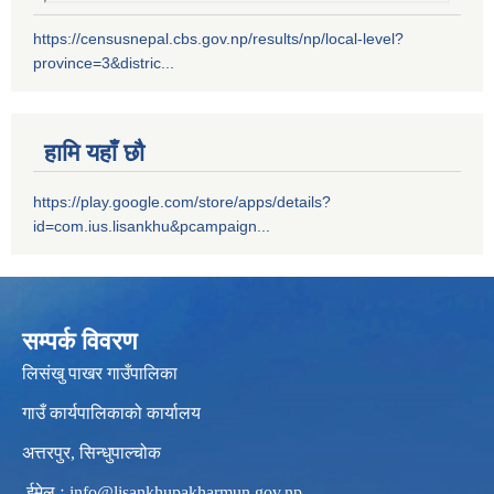
https://censusnepal.cbs.gov.np/results/np/local-level?
province=3&distric...
हामि यहाँ छौ
https://play.google.com/store/apps/details?
id=com.ius.lisankhu&pcampaign...
सम्पर्क विवरण
लिसंखु पाखर गाउँपालिका
गाउँ कार्यपालिकाको कार्यालय
अत्तरपुर, सिन्धुपाल्चोक
ईमेल ः
info@lisankhupakharmun.gov.np