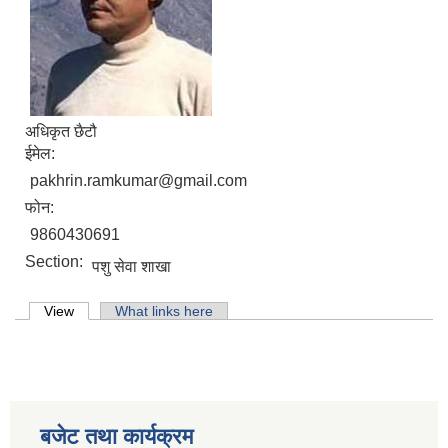
अधिकृत छैटौ
ईमेल:
pakhrin.ramkumar@gmail.com
फोन:
9860430691
Section:
पशु सेवा शाखा
Primary tabs
View
(active tab)
What links here
लिसंखु पाखर गाउँपालिकाको आ.व. २०८१/८२ को बैशाख देखि असार मसान्त सम्मको स्वतःप्रकाशन
आ.व. २०८१/८२ को माघ देखि चैत मसान्त सम्मको स्वतःप्रकाशन विवरण ।
बजेट तथा कार्यक्रम