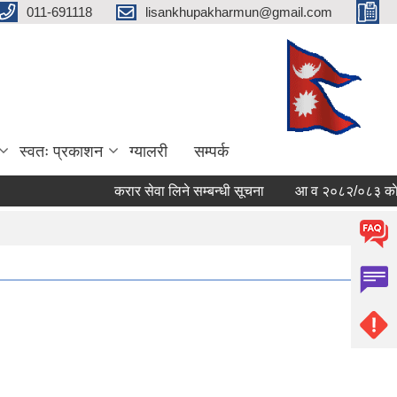
011-691118
lisankhupakharmun@gmail.com
स्वतः प्रकाशन
ग्यालरी
सम्पर्क
करार सेवा लिने सम्बन्धी सूचना
आ व २०८२/०८३ काे सम्पत्त