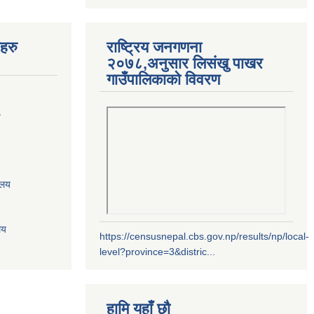
यहरु
राष्ट्रिय जनगणना
२०७८,अनुसार लिसंखु पाखर
गाउँपालिकाको विवरण
य
ालय
लय
https://censusnepal.cbs.gov.np/results/np/local-
level?province=3&distric...
हामि यहाँ छौ