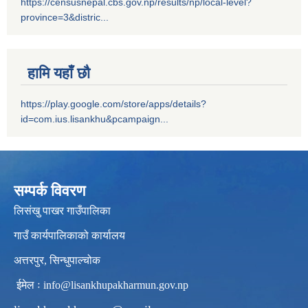
https://censusnepal.cbs.gov.np/results/np/local-level?
province=3&distric...
हामि यहाँ छौ
https://play.google.com/store/apps/details?
id=com.ius.lisankhu&pcampaign...
सम्पर्क विवरण
लिसंखु पाखर गाउँपालिका
गाउँ कार्यपालिकाको कार्यालय
अत्तरपुर, सिन्धुपाल्चोक
ईमेल ः
info@lisankhupakharmun.gov.np