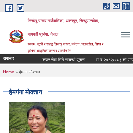
Skip to main content
लिसंखु पाखर गाउँपालिका, अत्तरपुर, सिन्धुपाल्चोक,
बागमती प्रदेश, नेपाल
स्वस्थ, सुखी र समृद्ध लिसंखु पाखर, पर्यटन, जलस्रोत, शिक्षा र
कृषिमा आधुनिकीकरण र आत्मनिर्भर
समाचार
करार सेवा लिने सम्बन्धी सूचना
आ व २०८२/०८३ काे सम्पत्ति व
You are here
Home
» हेमगंगा मोक्तान
हेमगंगा मोक्तान