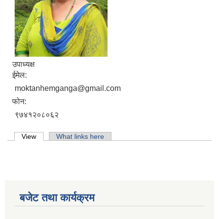
उपाध्यक्ष
ईमेल:
moktanhemganga@gmail.com
फोन:
९७४१२०८०६२
Primary tabs
View
(active tab)
What links here
लिसंखु पाखर गाउँपालिकाको आ.व. २०८१/८२ को बैशाख देखि असार मसान्त सम्मको स्वतःप्रकाशन
बजेट तथा कार्यक्रम
आ.व. २०८१/८२ को माघ देखि चैत मसान्त सम्मको स्वतःप्रकाशन विवरण ।