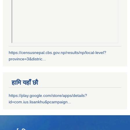
https://censusnepal.cbs.gov.np/results/np/local-level?
province=3&distric...
हामि यहाँ छौ
https://play.google.com/store/apps/details?
id=com.ius.lisankhu&pcampaign...