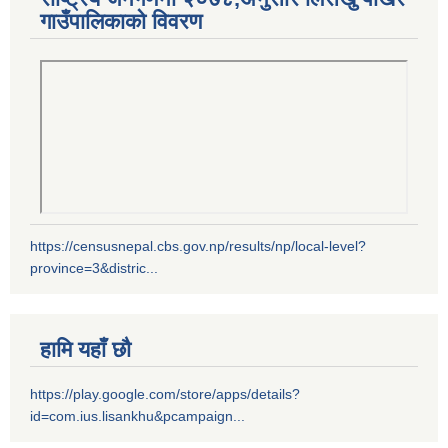
गाउँपालिकाको विवरण
https://censusnepal.cbs.gov.np/results/np/local-level?
province=3&distric...
हामि यहाँ छौ
https://play.google.com/store/apps/details?
id=com.ius.lisankhu&pcampaign...