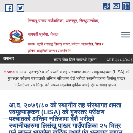
Skip to main content
लिसंखु पाखर गाउँपालिका, अत्तरपुर, सिन्धुपाल्चोक,
बागमती प्रदेश, नेपाल
स्वस्थ, सुखी र समृद्ध लिसंखु पाखर, पर्यटन, जलस्रोत, शिक्षा र
कृषिमा आधुनिकीकरण र आत्मनिर्भर
समाचार
करार सेवा लिने सम्बन्धी सूचना
आ व २०८२/०८३ काे सम्
You are here
Home
» आ.व. २०७९/८० को स्थानीय तह संस्थागत क्षमता स्वमूल्याङ्कन (LISA) को
गुणस्तर परीक्षण पश्चातको अन्तिम नतिजामा देशै भरीको स्थानीयहरुमा लिसंखु पाखर
गाउँपालिका २५ भित्र पर्न सफल भएकोमा हार्दिक वधाई एंव धन्यवाद ज्ञापन ।
आ.व. २०७९/८० को स्थानीय तह संस्थागत क्षमता
स्वमूल्याङ्कन (LISA) को गुणस्तर परीक्षण
पश्चातको अन्तिम नतिजामा देशै भरीको
स्थानीयहरुमा लिसंखु पाखर गाउँपालिका २५ भित्र
पर्न सफल भएकोमा हार्दिक वधाई एंव धन्यवाद ज्ञापन