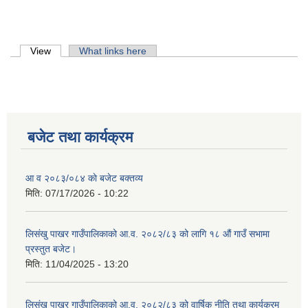
Primary tabs
View
(active tab)
What links here
शिक्षक पदपूर्ति तथा राेष्टर समूह निर्माणका लागी दरखस्त आह्वान सम्बन्धी सूचना
बजेट तथा कार्यक्रम
आ व २०८३/०८४ काे बजेट बक्तव्य
मिति:
07/17/2026 - 10:22
लिसंखु पाखर गाउँपालिकाको आ.व. २०८२/८३ को लागि १८ औं गाउँ सभामा
प्रस्तुत बजेट।
मिति:
11/04/2025 - 13:20
लिसंखु पाखर गाउँपालिकाको आ.व. २०८२/८३ को वार्षिक नीति तथा कार्यक्रम