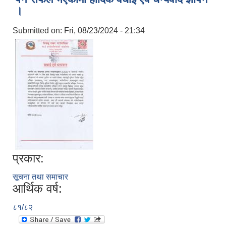
।
Submitted on:
Fri, 08/23/2024 - 21:34
प्रकार:
लिसंखु पाखर गाउँपालिकाको आ.व. २०८१/८२ को बैशाख देखि असार मसान्त सम्मको स्वतःप्रकाशन
सूचना तथा समाचार
आर्थिक वर्ष:
आ.व. २०८१/८२ को माघ देखि चैत मसान्त सम्मको स्वतःप्रकाशन विवरण ।
८१/८२