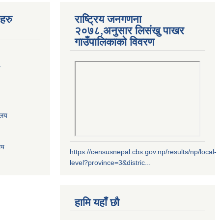
यहरु
राष्ट्रिय जनगणना
२०७८,अनुसार लिसंखु पाखर
गाउँपालिकाको विवरण
य
ालय
लय
https://censusnepal.cbs.gov.np/results/np/local-
level?province=3&distric...
हामि यहाँ छौ