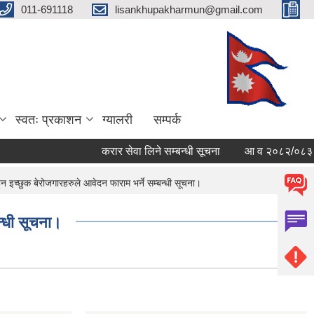
011-691118
lisankhupakharmun@gmail.com
स्वतः प्रकाशन
ग्यालरी
सम्पर्क
करार सेवा लिने सम्बन्धी सूचना
आ व २०८२/०८३ काे सम्
न इच्छुक बेरोजगारहरुले आवेदन फाराम भर्ने सम्बन्धी सूचना।
न्धी सूचना।