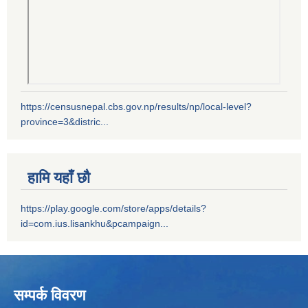
https://censusnepal.cbs.gov.np/results/np/local-level?
province=3&distric...
हामि यहाँ छौ
https://play.google.com/store/apps/details?
id=com.ius.lisankhu&pcampaign...
सम्पर्क विवरण