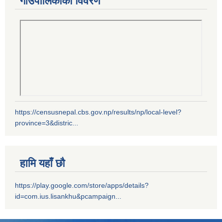
गाउँपालिकाको विवरण
https://censusnepal.cbs.gov.np/results/np/local-level?
province=3&distric...
हामि यहाँ छौ
https://play.google.com/store/apps/details?
id=com.ius.lisankhu&pcampaign...