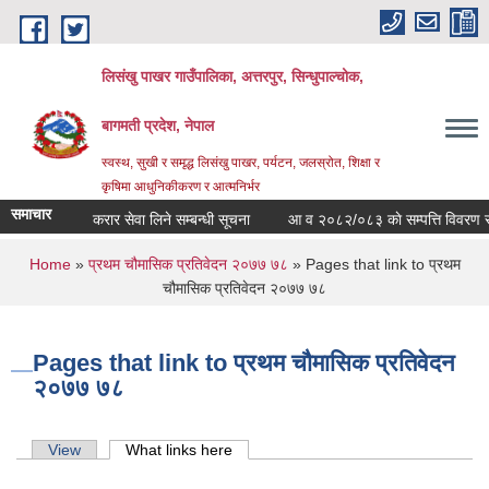
Skip to main content
लिसंखु पाखर गाउँपालिका, अत्तरपुर, सिन्धुपाल्चोक,
बागमती प्रदेश, नेपाल
स्वस्थ, सुखी र समृद्ध लिसंखु पाखर, पर्यटन, जलस्रोत, शिक्षा र
कृषिमा आधुनिकीकरण र आत्मनिर्भर
समाचार
करार सेवा लिने सम्बन्धी सूचना
आ व २०८२/०८३ काे सम्पत्ति विवरण सम्बन
You are here
Home
»
प्रथम चौमासिक प्रतिवेदन २०७७ ७८
» Pages that link to प्रथम
चौमासिक प्रतिवेदन २०७७ ७८
Pages that link to प्रथम चौमासिक प्रतिवेदन
२०७७ ७८
Primary tabs
View
What links here
(active tab)