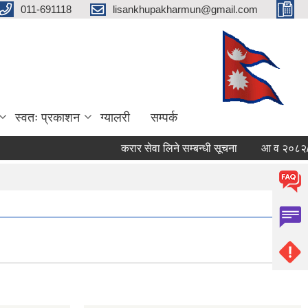
011-691118
lisankhupakharmun@gmail.com
स्वतः प्रकाशन
ग्यालरी
सम्पर्क
करार सेवा लिने सम्बन्धी सूचना
आ व २०८२/०८३ का