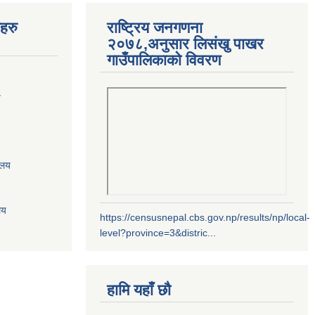
यहरु
राष्ट्रिय जनगणना
२०७८,अनुसार लिसंखु पाखर
गाउँपालिकाको विवरण
य
ालय
लय
https://censusnepal.cbs.gov.np/results/np/local-
level?province=3&distric...
हामि यहाँ छौ