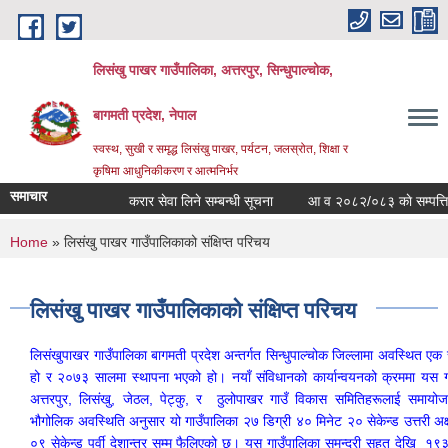
Skip to main content
लिसंखु पाखर गाउँपालिका, अत्तरपुर, सिन्धुपाल्चोक,
बागमती प्रदेश, नेपाल
स्वस्थ, सुखी र समृद्ध लिसंखु पाखर, पर्यटन, जलस्रोत, शिक्षा र
कृषिमा आधुनिकीकरण र आत्मनिर्भर
समाचार
करार सेवा लिने सम्बन्धी सूचना
आ व २०८२/०८३ काे सम्पत्ति विवर
You are here
Home
» लिसंखु पाखर गाउँपालिकाको संक्षिप्त परिचय
लिसंखु पाखर गाउँपालिकाको संक्षिप्त परिचय
लिसंखुपाखर गाउँपालिका बागमती प्रदेश अन्तर्गत सिन्धुपाल्चोक जिल्लामा अवस्थित ए
हो र २०७३ सालमा स्थापना भएको हो। नयाँ संविधानको कार्यान्वयनको क्रममा यस गाउ
अत्तरपुर, लिसंखु, जेठल, पेट्कु, र ठुलोपाखर गाउँ विकास समितिहरूलाई समायो
भौगोलिक अवस्थिति अनुसार यो गाउँपालिका २७ डिग्री ४० मिनेट २० सेकेन्ड उत्तरी अक्
०९ सेकेन्ड पूर्वी देशान्तर सम्म फैलिएको छ। यस गाउँपालिका समुन्द्री सहत देखि 