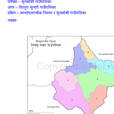
पश्चिम – सुनकोशी गाउँपालिका
उत्तर – त्रिपुरा सुन्दरी गाउँपालिका
दक्षिण – काभ्रेपलान्चोक जिल्ला र सुनकोशी गाउँपालिका
नक्साः
शिक्षक पदपूर्ति तथा राेष्टर समूह निर्माणका लागी दरखस्त आह्वान सम्बन्धी सूचना