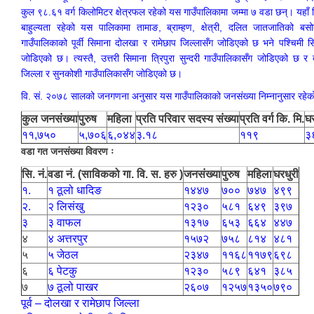
कुल ९८.६१ वर्ग किलोमिटर क्षेत्रफल रहेको यस गाउँपालिकामा जम्मा ७ वडा छन्। यहाँ हिन्
बाहुल्यता रहेको यस पालिकामा तामाङ, ब्राम्हण, क्षेत्री, दलित जातजातिको ब
गाउँपालिकाको पूर्वी सिमाना दोलखा र रामेछाप जिल्लासँग जोडिएको छ भने पश्चिमी स
जोडिएको छ। त्यस्तै, उत्तरी सिमाना त्रिपुरा सुन्दरी गाउँपालिकासँग जोडिएको छ र द
जिल्ला र सुनकोशी गाउँपालिकासँग जोडिएको छ।
वि. सं. २०७८ सालको जनगणना अनुसार यस गाउँपालिकाको जनसंख्या निम्नानुसार रहे
कुल जनसंख्या
पुरुष
महिला
प्रति परिवार सदस्य संख्या
प्रति वर्ग कि. मि.
घर
११,७५०
५,७०६
६,०४४
३‍‍.१८
११९
३
वडा गत जनसंख्या विवरण ः
सि. नं.
वडा नं. (साविकको गा. वि. स. हरु )
जनसंख्या
पुरुष
महिला
घरधुरी
१.
१ ठूलो धादिङ
१४४७
७००
७४७
४९९
२.
२ लिसंखु
१२३०
५८१
६४९
३९७
३
३ वाफल
१३१७
६५३
६६४
४४७
४
४ अत्तरपुर
१५७२
७५८
८१४
४८१
लिसंखु पाखर गाउँपालिकाको आ.व. २०८१/८२ को बैशाख देखि असार मसान्त सम्मको स्वतःप्रकाशन
५
५ जेठल
२३४७
११६८
११७९
६९८
६
६ पेटकु
१२३०
५८९
६४१
३८५
आ.व. २०८१/८२ को माघ देखि चैत मसान्त सम्मको स्वतःप्रकाशन विवरण ।
७
७ ठूलो पाखर
२६०७
१२५७
१३५०
७९०
पूर्व – दोलखा र रामेछाप जिल्ला