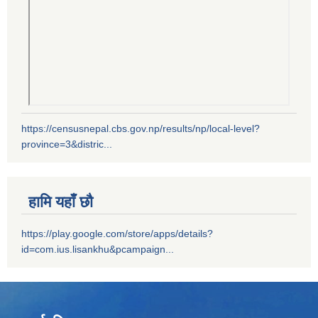
https://censusnepal.cbs.gov.np/results/np/local-level?
province=3&distric...
हामि यहाँ छौ
https://play.google.com/store/apps/details?
id=com.ius.lisankhu&pcampaign...