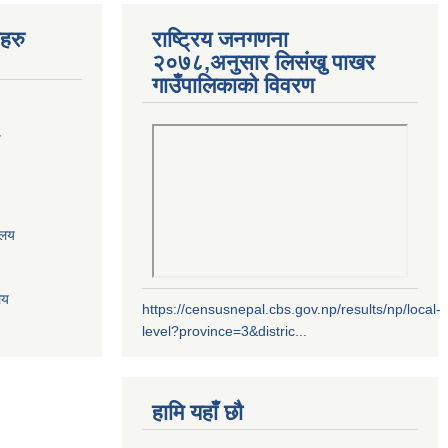
यहरु
राष्ट्रिय जनगणना
२०७८,अनुसार लिसंखु पाखर
गाउँपालिकाको विवरण
य
ालय
लय
https://censusnepal.cbs.gov.np/results/np/local-
level?province=3&distric...
हामि यहाँ छौ