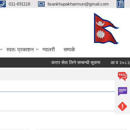
011-691118
lisankhupakharmun@gmail.com
स्वतः प्रकाशन
ग्यालरी
सम्पर्क
करार सेवा लिने सम्बन्धी सूचना
आ व २०८२/०८३ का