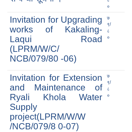
०
Invitation for Upgrading
७
९/
works of Kakaling-
८
शिक्षक पदपूर्ति तथा राेष्टर समूह निर्माणका लागी दरखस्त आह्वान सम्बन्धी सूचना
Laqui Road
०
(LPRM/W/C/
NCB/079/80 -06)
Invitation for Extension
७
९/
and Maintenance of
८
Ryali Khola Water
०
Supply
project(LPRM/W/W
/NCB/079/8 0-07)