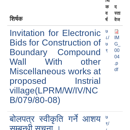
र्थि
क
द
व
स्ता
शिर्षक
र्ष
वेज
Invitation for Electronic
७
८/
IM
Bids for Construction of
७
G_
Boundary Compound
९
00
04
Wall With other
.p
Miscellaneous works at
df
proposed Instrial
village(LPRM/W/IV/NC
B/079/80-08)
लिसंखु पाखर गाउँपालिकाको आ.व. २०८१/८२ को बैशाख देखि असार मसान्त सम्मको स्वतःप्रकाशन
बोलपत्र स्वीकृति गर्ने आशय
७
आ.व. २०८१/८२ को माघ देखि चैत मसान्त सम्मको स्वतःप्रकाशन विवरण ।
९/
सम्बन्धी सूचना ।
८