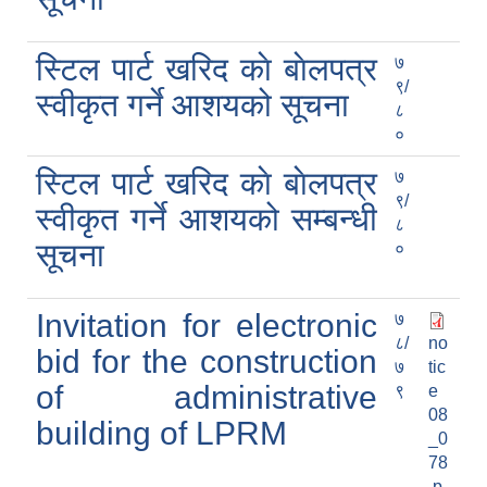
स्टिल पार्ट खरिद काे बाेलपत्र
७
९/
स्वीकृत गर्ने आशयको सूचना
८
०
स्टिल पार्ट खरिद काे बाेलपत्र
७
९/
स्वीकृत गर्ने आशयको सम्बन्धी
८
सूचना
०
Invitation for electronic
७
८/
no
bid for the construction
७
tic
of administrative
९
e
08
building of LPRM
_0
78
.p