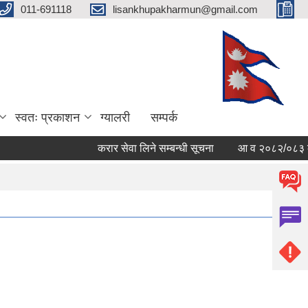
011-691118
lisankhupakharmun@gmail.com
स्वतः प्रकाशन
ग्यालरी
सम्पर्क
करार सेवा लिने सम्बन्धी सूचना
आ व २०८२/०८३ काे सम्पत