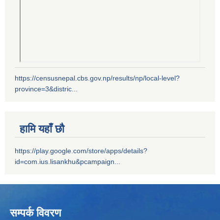
https://censusnepal.cbs.gov.np/results/np/local-level?
province=3&distric...
हामि यहाँ छौ
https://play.google.com/store/apps/details?
id=com.ius.lisankhu&pcampaign...
सम्पर्क विवरण