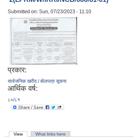
Submitted on:
Sun, 07/23/2023 - 11:10
प्रकार:
सार्वजनिक खरीद / बोलपत्र सूचना
आर्थिक वर्ष:
८०/८१
लिसंखु पाखर गाउँपालिकाको आ.व. २०८१/८२ को बैशाख देखि असार मसान्त सम्मको स्वतःप्रकाशन
आ.व. २०८१/८२ को माघ देखि चैत मसान्त सम्मको स्वतःप्रकाशन विवरण ।
Primary tabs
View
(active tab)
What links here