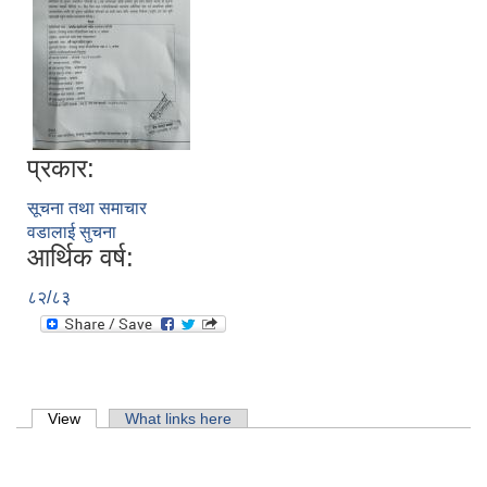
प्रकार:
सूचना तथा समाचार
वडालाई सुचना
आर्थिक वर्ष:
८२/८३
लिसंखु पाखर गाउँपालिकाको आ.व. २०८१/८२ को बैशाख देखि असार मसान्त सम्मको स्वतःप्रकाशन
Primary tabs
View
(active tab)
What links here
आ.व. २०८१/८२ को माघ देखि चैत मसान्त सम्मको स्वतःप्रकाशन विवरण ।