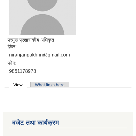
प्रमुख प्रशासकीय अधिकृत
ईमेल:
niranjanpakhrin@gmail.com
फोन:
9851178978
Primary tabs
View
(active tab)
What links here
लिसंखु पाखर गाउँपालिकाको आ.व. २०८१/८२ को बैशाख देखि असार मसान्त सम्मको स्वतःप्रकाशन
बजेट तथा कार्यक्रम
आ.व. २०८१/८२ को माघ देखि चैत मसान्त सम्मको स्वतःप्रकाशन विवरण ।