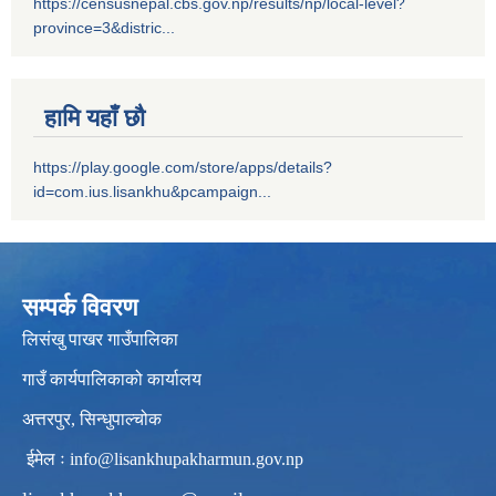
https://censusnepal.cbs.gov.np/results/np/local-level?
province=3&distric...
हामि यहाँ छौ
https://play.google.com/store/apps/details?
id=com.ius.lisankhu&pcampaign...
सम्पर्क विवरण
लिसंखु पाखर गाउँपालिका
गाउँ कार्यपालिकाको कार्यालय
अत्तरपुर, सिन्धुपाल्चोक
ईमेल ः
info@lisankhupakharmun.gov.np