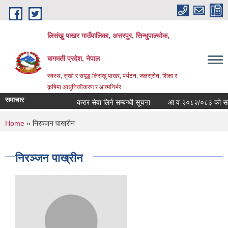
Skip to main content
लिसंखु पाखर गाउँपालिका, अत्तरपुर, सिन्धुपाल्चोक,
बागमती प्रदेश, नेपाल
स्वस्थ, सुखी र समृद्ध लिसंखु पाखर, पर्यटन, जलस्रोत, शिक्षा र
कृषिमा आधुनिकीकरण र आत्मनिर्भर
समाचार
करार सेवा लिने सम्बन्धी सूचना
आ व २०८२/०८३ काे सम्पत्ति
You are here
Home
» निरञ्जन पाख्रीन
निरञ्जन पाख्रीन