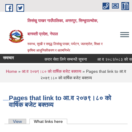
Skip to main content
लिसंखु पाखर गाउँपालिका, अत्तरपुर, सिन्धुपाल्चोक,
बागमती प्रदेश, नेपाल
स्वस्थ, सुखी र समृद्ध लिसंखु पाखर, पर्यटन, जलस्रोत, शिक्षा र
कृषिमा आधुनिकीकरण र आत्मनिर्भर
समाचार
करार सेवा लिने सम्बन्धी सूचना
आ व २०८२/०८३ काे सम्पत्त
You are here
Home
»
आ.व २०७९।८० काे वार्षिक बजेट बक्तव्य
» Pages that link to आ.व
२०७९।८० काे वार्षिक बजेट बक्तव्य
Pages that link to आ.व २०७९।८० काे
वार्षिक बजेट बक्तव्य
Primary tabs
View
What links here
(active tab)