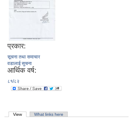
प्रकार:
सूचना तथा समाचार
वडालाई सुचना
आर्थिक वर्ष:
८१/८२
लिसंखु पाखर गाउँपालिकाको आ.व. २०८१/८२ को बैशाख देखि असार मसान्त सम्मको स्वतःप्रकाशन
Primary tabs
View
(active tab)
What links here
आ.व. २०८१/८२ को माघ देखि चैत मसान्त सम्मको स्वतःप्रकाशन विवरण ।