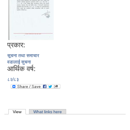
प्रकार:
सूचना तथा समाचार
वडालाई सुचना
आर्थिक वर्ष:
८२/८३
लिसंखु पाखर गाउँपालिकाको आ.व. २०८१/८२ को बैशाख देखि असार मसान्त सम्मको स्वतःप्रकाशन
Primary tabs
View
(active tab)
What links here
आ.व. २०८१/८२ को माघ देखि चैत मसान्त सम्मको स्वतःप्रकाशन विवरण ।